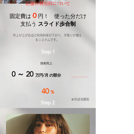
店舗の利用料について
０
固定費は
円！ 使った分だけ
支払う
スライド歩合制
売上が上がるほど利用料率が下がり、手残りが増え
るシステムです。
Step 1
​技術売上
0 ～ 20
万円/月 の部分
40
%
※別途消費税
Step 2
​技術売上
20 ～ 40
万円/月 の部分