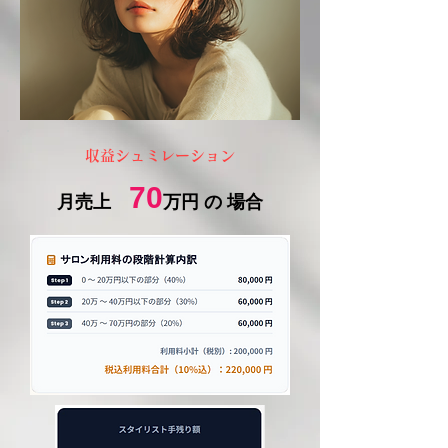
30
%
Step 3
​技術売上
40 ～
万円/月 の部分
​収益シュミレーション
70
​月売上
20
万円 の 場合
%
Other
​商品売上
10
%