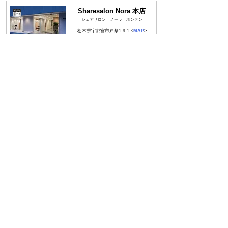
Sharesalon Nora 本店
​シェアサロン ノーラ
ホンテン
栃木県宇都宮市戸
祭1-9-1 <
MAP
>
駐車場10台<
案内
>
Sharesalon Nora 2nd
​シェアサロン ノ
ーラ セカンド
栃木県宇都宮市戸祭2-
5-26<
MAP
>
​駐車場7台<
案内
>
Sharesalon Nora Eye & Nail
​シェアサロン ノ
ーラ アイ＆ネイル
栃木県宇都宮市予定
​駐車場 未定
店舗内装
個性を邪魔しないシンプルな内装