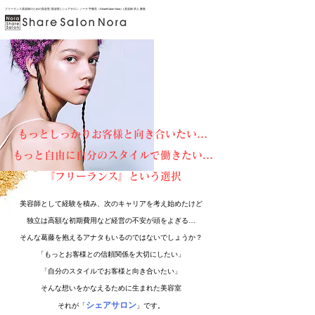
フリーランス美容師のための美容室 /美容院 | シェアサロン ノーラ 宇都宮（ShareSalon Nora）| 美容師 求人 募集
もっとしっかりお客様と向き合いたい…
もっと自由に自分のスタイルで働きたい…
『​フリーランス』という選択
美容師として経験を積み、次のキャリアを考え始めたけど
独立は高額な初期費用など経営の不安が頭をよぎる…
そんな葛藤を抱えるアナタもいるのではないでしょうか？
「もっとお客様との信頼関係を大切にしたい」
「自分のスタイルでお客様と向き合いたい」
​そんな想いをかなえるために生まれた美容室
シェアサロン
それが「
」です。