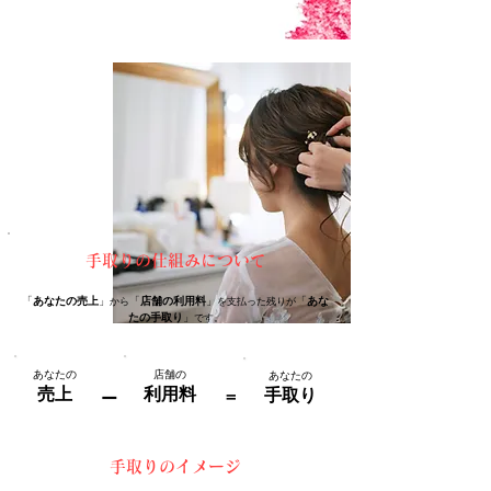
手取りの仕組みについて
「
あなたの売上
」
から
「
店舗の利用料
」
を支払った残りが
「
あな
たの手取り
」
です。
あなたの
店舗の
あなたの
売上
利用料
手取り
＝
ー
手取りのイメージ