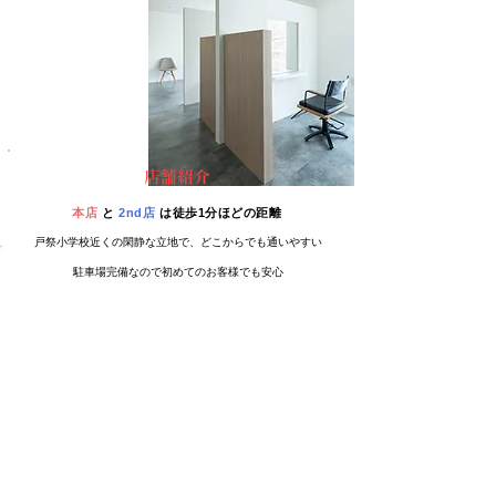
店舗紹介
本店
と
2nd店
は徒歩1分ほどの距離
戸祭小学校近くの閑静な立地で、どこからでも通いやすい
駐車場完備なので初めてのお客様でも安心
Sharesalon Nora 本店
​シェアサロン ノーラ
ホンテン
栃木県宇都宮市戸
祭1-9-1 <
MAP
>
駐車場10台<
案内
>
Sharesalon Nora 2nd
​シェアサロン ノ
ーラ セカンド
栃木県宇都宮市戸祭2-
5-26<
MAP
>
​駐車場7台<
案内
>