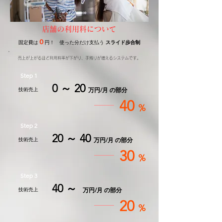
店舗の利用料について
０
固定費は
円！ 使った分だけ支払う
スライド歩合制
売上が上がるほど利用料率が下がり、手残りが増えるシステムです。
Step 1
0 ～ 20
​技術売上
万円/月 の部分
40
%
Step 2
20 ～ 40
​技術売上
万円/月 の部分
30
%
Step 3
40 ～
​技術売上
万円/月 の部分
20
%