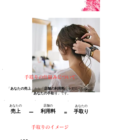
手取りの仕組みについて
「
あなたの売上
」
「
店舗の利用料
」
から
を支払った残りが
「
あなたの手取り
」
です。
あなたの
店舗の
あなたの
売上
利用料
手取り
ー
＝
手取りのイメージ