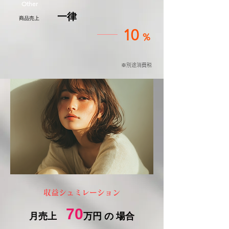
Other
一律
​商品売上
10
%
※別途消費税
​収益シュミレーション
70
​月売上
万円 の 場合