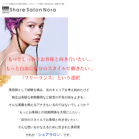
フリーランス美容師のための美容室 /美容院 | シェアサロン ノーラ 宇都宮（ShareSalon Nora）| 美容師 求人 募集
もっとしっかりお客様と向き合いたい…
もっと自由に自分のスタイルで働きたい…
『​フリーランス』という選択
美容師として経験を積み、次のキャリアを考え始めたけど
独立は高額な初期費用など経営の不安が頭をよぎる…
そんな葛藤を抱えるアナタもいるのではないでしょうか？
「もっとお客様との信頼関係を大切にしたい」
「自分のスタイルでお客様と向き合いたい」
​そんな想いをかなえるために生まれた美容室
シェアサロン
それが「
」です。