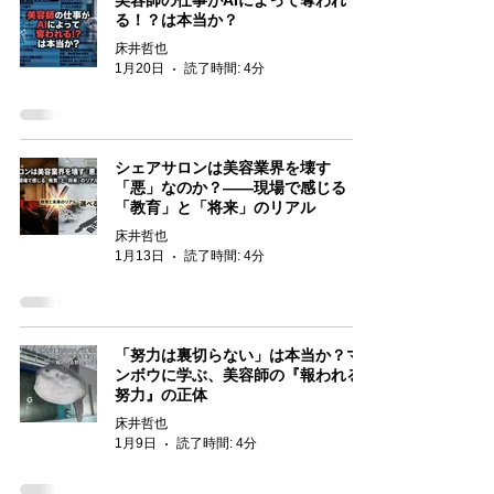
美容師の仕事がAIによって奪われ
る！？は本当か？
床井哲也
1月20日
読了時間: 4分
シェアサロンは美容業界を壊す
「悪」なのか？――現場で感じる
「教育」と「将来」のリアル
床井哲也
1月13日
読了時間: 4分
「努力は裏切らない」は本当か？マ
ンボウに学ぶ、美容師の『報われる
努力』の正体
床井哲也
1月9日
読了時間: 4分