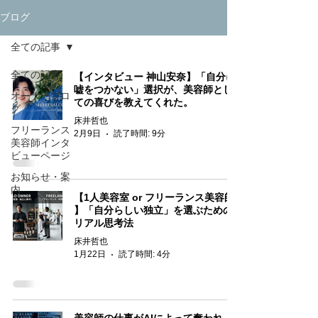
ブログ
全ての記事
全ての記事
【インタビュー 神山安奈】「自分に
嘘をつかない」選択が、美容師とし
オーナーブロ
ての喜びを教えてくれた。
グ
床井哲也
フリーランス
2月9日
読了時間: 9分
美容師インタ
ビューページ
お知らせ・案
内
【1人美容室 or フリーランス美容師
】「自分らしい独立」を選ぶための
リアル思考法
床井哲也
1月22日
読了時間: 4分