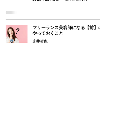
フリーランス美容師になる【前】に
やっておくこと
床井哲也
2024年6月27日
読了時間: 6分
【ノーラ セカンド店】 駐車場案内
sharesalon-norakim
2023年11月3日
読了時間: 1分
書いている人