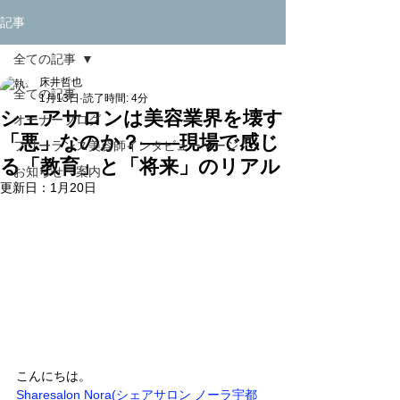
記事
全ての記事
床井哲也
全ての記事
1月13日
読了時間: 4分
シェアサロンは美容業界を壊す
オーナーブログ
「悪」なのか？――現場で感じ
フリーランス美容師インタビューページ
る「教育」と「将来」のリアル
お知らせ・案内
更新日：
1月20日
こんにちは。
Sharesalon Nora(シェアサロン ノーラ宇都