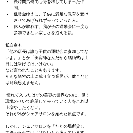
長時間労働で心身を壊してしまった仲
間。
低賃金ゆえに、子供に満足な教育を受け
させてあげられず去っていった人。
休みが取れず、我が子の運動会に一度も
参加できない寂しさを抱える親。
私自身も
「他の店長は誰も子供の運動会に参加してな
いよ。」とか「美容師なんだから結婚式は土
日には挙げてはいけない」
など言われたこともあります。
そんな犠牲の上に成り立つ業界が、健全だと
は到底思えません。
 憧れて入ったはずの美容の世界なのに、働く
環境のせいで絶望して去っていく人をこれ以
上増やしたくない。
それが私がシェアサロンを始めた原点です。
しかし、シェアサロンを「ただの場所貸し」
で終わらせてはいけないとも考えています。